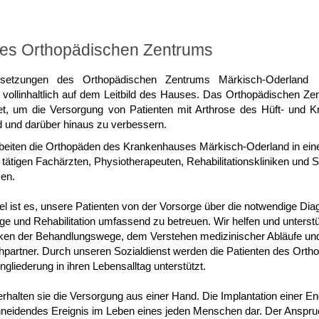
des Orthopädischen Zentrums
lsetzungen des Orthopädischen Zentrums Märkisch-Oderland
 vollinhaltlich auf dem Leitbild des Hauses. Das Orthopädischen 
t, um die Versorgung von Patienten mit Arthrose des Hüft- und K
 und darüber hinaus zu verbessern.
beiten die Orthopäden des Krankenhauses Märkisch-Oderland in ei
r tätigen Fachärzten, Physiotherapeuten, Rehabilitationskliniken und 
en.
el ist es, unsere Patienten von der Vorsorge über die notwendige Diag
e und Rehabilitation umfassend zu betreuen. Wir helfen und unterst
ken der Behandlungswege, dem Verstehen medizinischer Abläufe und v
partner. Durch unseren Sozialdienst werden die Patienten des Orth
ngliederung in ihren Lebensalltag unterstützt.
erhalten sie die Versorgung aus einer Hand. Die Implantation einer End
hneidendes Ereignis im Leben eines jeden Menschen dar. Der Anspruc