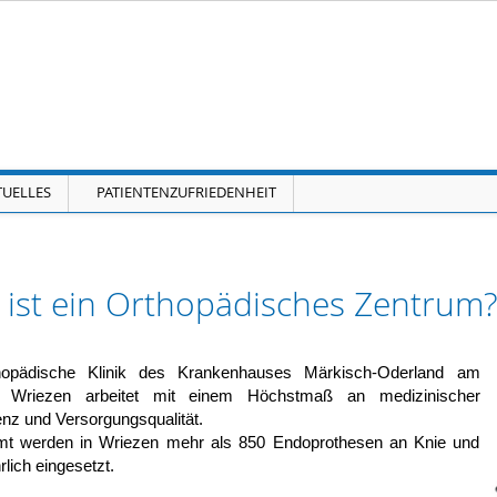
Navigation überspringen
TUELLES
PATIENTENZUFRIEDENHEIT
ist ein Orthopädisches Zentrum?
hopädische Klinik des Krankenhauses Märkisch-Oderland am
t Wriezen arbeitet mit einem Höchstmaß an medizinischer
z und Versorgungsqualität.
mt werden in Wriezen mehr als 850 Endoprothesen an Knie und
rlich eingesetzt.