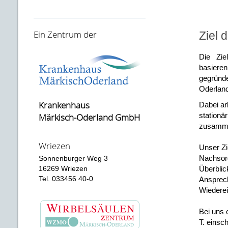
Ein Zentrum der
Ziel 
Die Zie
basieren
gegründe
Oderland
Krankenhaus
Dabei ar
stationä
Märkisch-Oderland GmbH
zusamm
Wriezen
Unser Zi
Nachsorg
Sonnenburger Weg 3
Überblic
16269 Wriezen
Tel. 033456 40-0
Ansprech
Wiederei
Bei uns 
T. einsc