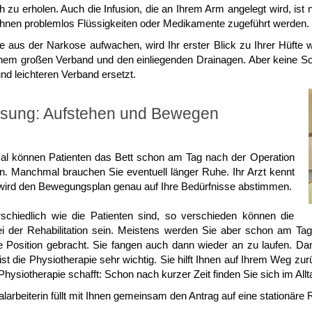
ch zu erholen. Auch die Infusion, die an Ihrem Arm angelegt wird, ist 
hnen problemlos Flüssigkeiten oder Medikamente zugeführt werden.
 aus der Narkose aufwachen, wird Ihr erster Blick zu Ihrer Hüfte w
nem großen Verband und den einliegenden Drainagen. Aber keine So
und leichteren Verband ersetzt.
sung: Aufstehen und Bewegen
l können Patienten das Bett schon am Tag nach der Operation
n. Manchmal brauchen Sie eventuell länger Ruhe. Ihr Arzt kennt
wird den Bewegungsplan genau auf Ihre Bedürfnisse abstimmen.
schiedlich wie die Patienten sind, so verschieden können die
 der Rehabilitation sein. Meistens werden Sie aber schon am Tag 
e Position gebracht. Sie fangen auch dann wieder an zu laufen. Dam
 ist die Physiotherapie sehr wichtig. Sie hilft Ihnen auf Ihrem Weg zu
Physiotherapie schafft: Schon nach kurzer Zeit finden Sie sich im Allt
alarbeiterin füllt mit Ihnen gemeinsam den Antrag auf eine stationäre