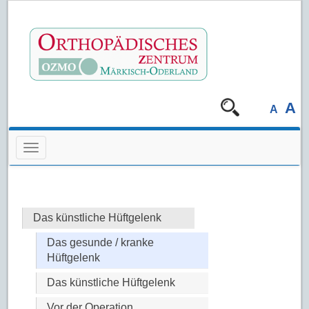
A
A
Navigation überspringen
Das künstliche Hüftgelenk
Das gesunde / kranke
Hüftgelenk
Das künstliche Hüftgelenk
Vor der Operation