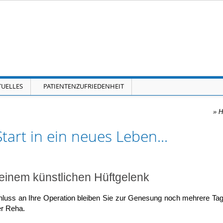
Navigation überspringen
TUELLES
PATIENTENZUFRIEDENHEIT
»
H
Start in ein neues Leben...
t einem künstlichen Hüftgelenk
luss an Ihre Operation bleiben Sie zur Genesung noch mehrere Tage 
er Reha.